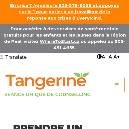
↓
En crise ? Appelez le 905-278-9036 et appuyez
Passer
sur le 1 pour parler à un travailleur de la
réponse aux crises d’EveryMind.
au
contenu
Pour accéder à des services de santé mentale
principal
gratuits pour les enfants et les jeunes dans la région
de Peel, visitez
WhereToStart.ca
ou appelez au 905-
451-4655.
A-
A
A+
Translate
Nav
ME
pri
PRENDRE UN